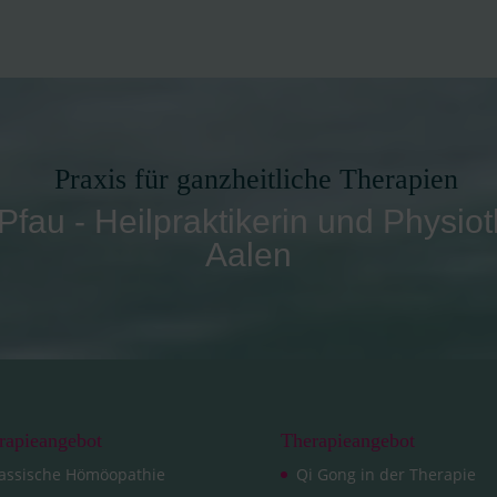
Praxis für ganzheitliche Therapien
Pfau - Heilpraktikerin und Physio
Aalen
rapieangebot
Therapieangebot
assische Hömöopathie
Qi Gong in der Therapie