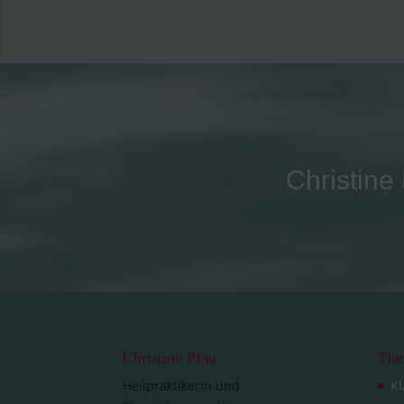
Christine 
Christine Pfau
The
Heilpraktikerin und
Kl