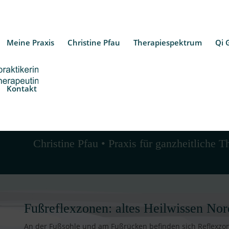
Meine Praxis
Christine Pfau
Therapiespektrum
Qi 
Kontakt
Fußreflexzonenmassage
Christine Pfau • Praxis für ganzheitliche T
Fußreflexzonen: altes Heilwissen Nor
An der Fußsohle und am Fußrücken befinden sich Reflexzo