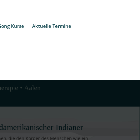
Gong Kurse
Aktuelle Termine
herapie • Aalen
damerikanischer Indianer
nen, die den Körper des Menschen wie ein