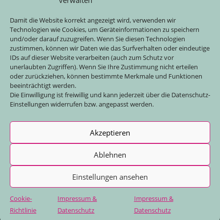
verwalten
Energetisches Heilen (Therapeutic Touch)
Damit die Website korrekt angezeigt wird, verwenden wir
Fußreflexzonenmassage
Technologien wie Cookies, um Geräteinformationen zu speichern
Kinesiologie
und/oder darauf zuzugreifen. Wenn Sie diesen Technologien
zustimmen, können wir Daten wie das Surfverhalten oder eindeutige
Psychosomatische Grundversorgung
IDs auf dieser Website verarbeiten (auch zum Schutz vor
unerlaubten Zugriffen). Wenn Sie Ihre Zustimmung nicht erteilen
oder zurückziehen, können bestimmte Merkmale und Funktionen
Kurse & Termine
Info
beeinträchtigt werden.
Die Einwilligung ist freiwillig und kann jederzeit über die Datenschutz-
Qi Gong Kurse
Kontakt
Einstellungen widerrufen bzw. angepasst werden.
Qi Gong Übungswege
Impressum & Datenschutz
Aktuelle Termine
Cookie-Richtlinie (EU)
Akzeptieren
Ablehnen
Einstellungen ansehen
Cookie-
Impressum &
Impressum &
Copyright crayonne 2026
Richtlinie
Datenschutz
Datenschutz