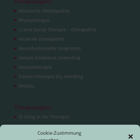
Therapieangebot
Klassische Hömöopathie
Physiotherapie
Cranio Sacral Therapie – Osteopathie
Viszerale Osteopathie
Neurofunktionelle Integration
Somato Emotional Unwinding
Faszientherapie
Schmerztherapie Dry Needling
Shiatsu
Therapieangebot
Qi Gong in der Therapie
Dorntherapie
Cookie-Zustimmung
Koreanische Handakupunktur