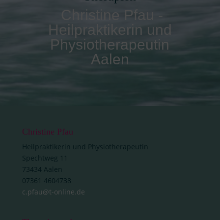
Christine Pfau -
Heilpraktikerin und
Physiotherapeutin
Aalen
Christine Pfau
Heilpraktikerin und Physiotherapeutin
Spechtweg 11
73434 Aalen
07361 4604738
c.pfau@t-online.de