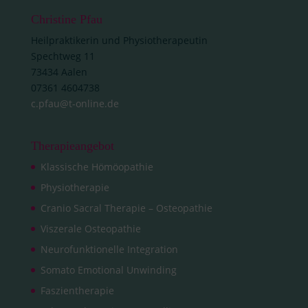
Christine Pfau
Heilpraktikerin und Physiotherapeutin
Spechtweg 11
73434 Aalen
07361 4604738
c.pfau@t-online.de
Therapieangebot
Klassische Hömöopathie
Physiotherapie
Cranio Sacral Therapie – Osteopathie
Viszerale Osteopathie
Neurofunktionelle Integration
Somato Emotional Unwinding
Faszientherapie