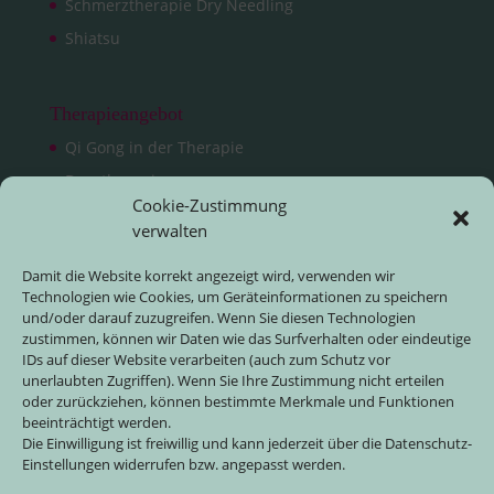
Schmerztherapie Dry Needling
Shiatsu
Therapieangebot
Qi Gong in der Therapie
Dorntherapie
Cookie-Zustimmung
Koreanische Handakupunktur
verwalten
Energetisches Heilen (Therapeutic Touch)
Damit die Website korrekt angezeigt wird, verwenden wir
Fußreflexzonenmassage
Technologien wie Cookies, um Geräteinformationen zu speichern
Kinesiologie
und/oder darauf zuzugreifen. Wenn Sie diesen Technologien
zustimmen, können wir Daten wie das Surfverhalten oder eindeutige
Psychosomatische Grundversorgung
IDs auf dieser Website verarbeiten (auch zum Schutz vor
unerlaubten Zugriffen). Wenn Sie Ihre Zustimmung nicht erteilen
oder zurückziehen, können bestimmte Merkmale und Funktionen
Kurse & Termine
Info
beeinträchtigt werden.
Die Einwilligung ist freiwillig und kann jederzeit über die Datenschutz-
Qi Gong Kurse
Kontakt
Einstellungen widerrufen bzw. angepasst werden.
Qi Gong Übungswege
Impressum & Datenschutz